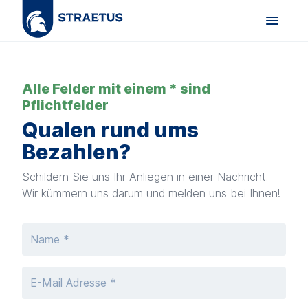
Über uns
Alle Felder mit einem * sind
Pflichtfelder
Partner werden
Qualen rund ums
Bezahlen?
Mahnwesen
Schildern Sie uns Ihr Anliegen in einer Nachricht.
Inkasso
Wir kümmern uns darum und melden uns bei Ihnen!
Bonitätsprodukte
Liquiditätsmanagement
Inkasso Sofortauftrag